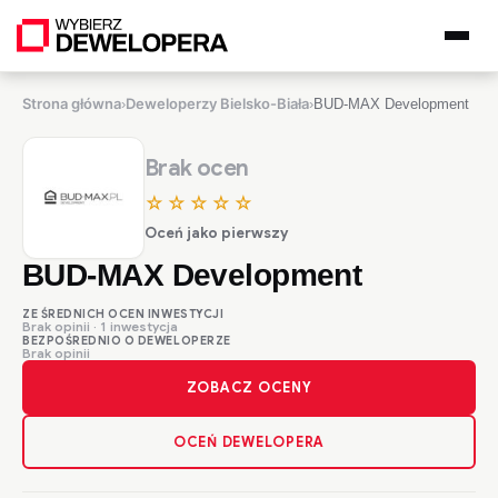
Strona główna
Deweloperzy Bielsko-Biała
›
›
BUD-MAX Development
Brak ocen
☆☆☆☆☆
Oceń jako pierwszy
BUD-MAX Development
ZE ŚREDNICH OCEN INWESTYCJI
Brak opinii · 1 inwestycja
BEZPOŚREDNIO O DEWELOPERZE
Brak opinii
ZOBACZ OCENY
OCEŃ DEWELOPERA