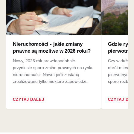
Nieruchomości - jakie zmiany
Gdzie ryne
prawne są możliwe w 2026 roku?
pierwotneg
Nowy, 2026 rok prawdopodobnie
Czy w dużych
przyniesie sporo zmian prawnych na rynku
obrót mieszka
nieruchomości. Nawet jeśli zostaną
pierwotnym?
zrealizowane tylko niektóre zapowiedzi.
spore rozbież
CZYTAJ DALEJ
CZYTAJ DA