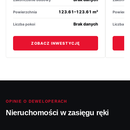
123.61–123.61 m²
Powierzchnia
Powierzc
Brak danych
Liczba pokoi
Liczba po
ZOBACZ INWESTYCJĘ
OPINIE O DEWELOPERACH
Nieruchomości w zasięgu ręki