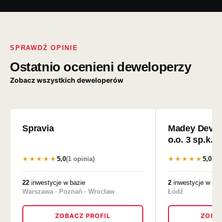
SPRAWDŹ OPINIE
Ostatnio ocenieni deweloperzy
Zobacz wszystkich deweloperów
Spravia
Madey Devel
o.o. 3 sp.k.
★★★★★
5,0
(1 opinia)
★★★★★
5,0
(2 
22
inwestycje w bazie
2
inwestycje w baz
Warszawa · Poznań · Wrocław
Łódź
ZOBACZ PROFIL
ZOBAC