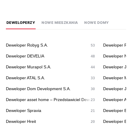
DEWELOPERZY
NOWE MIESZKANIA
NOWE DOMY
Deweloper Robyg S.A.
Deweloper Rut
53
Deweloper DEVELIA
Deweloper No
48
Deweloper Murapol S.A.
Deweloper Jako
44
Deweloper ATAL S.A.
Deweloper Ma
33
Deweloper Dom Development S.A.
Deweloper J.W.
30
Deweloper asset home – Przedstawiciel Dewelopera
Deweloper Acat
23
Deweloper Spravia
Deweloper Bud
21
Deweloper Hreit
Deweloper Echo
20