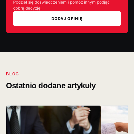
Podziel się doświadczeniem i pomóż innym podjąć
dobrą decyzję.
DODAJ OPINIĘ
BLOG
Ostatnio dodane artykuły