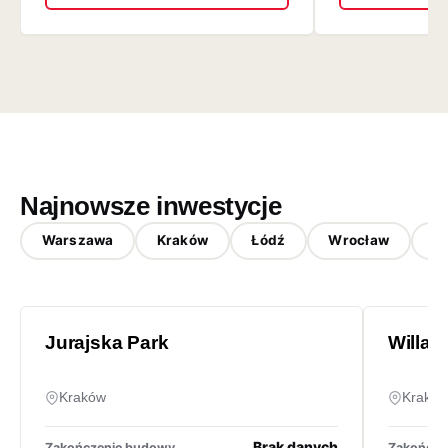
Najnowsze inwestycje
Warszawa
Kraków
Łódź
Wrocław
G
Jurajska Park
Willa 
Kraków
Kraków
Brak danych
Zakończenie budowy
Zakończe