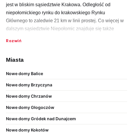
jest w bliskim sąsiedztwie Krakowa. Odległość od
niepołomickiego rynku do krakowskiego Rynku
Głównego to zaledwie 21 km w linii prostej. Co więcej w
dalszym sąsiedztwie Niepołomic znajduje się także
Tarnów. Dlatego też tutejszy rynek pierwotny może
Rozwiń
przyciągać osoby, które pragną mieszkać w bliskiej
okolicy Krakowa, jednak szukają nieruchomości w
Miasta
dobrych cenach.
Jak zatem wygląda oferta domów w Niepołomicach? Czy
Nowe domy Balice
jest, w czym wybierać, czy wprost przeciwnie? Otóż
Nowe domy Brzyczyna
okazuje się, że nowe segmenty, nowe szeregówki
Nowe domy Chrzanów
powstają tu bardzo systematycznie, a osoby, które
poszukują domu będą miały, w czym wybierać. Rynek,
Nowe domy Głogoczów
jak na tak małe miasto, jest dość obfity w atrakcyjne
Nowe domy Gródek nad Dunajcem
oferty. Domy deweloperskie w tej okolicy nie należą
jednak do najtańszych. Oczywiście ceny są dużo bardziej
Nowe domy Kokotów