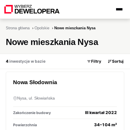
Strona główna
›
Opolskie
›
Nowe mieszkania Nysa
Nowe mieszkania Nysa
4
inwestycje w bazie
Filtry
Sortuj
Nowa Słodownia
Nysa, ul. Słowiańska
III kwartał 2022
Zakończenie budowy
34–104 m²
Powierzchnia