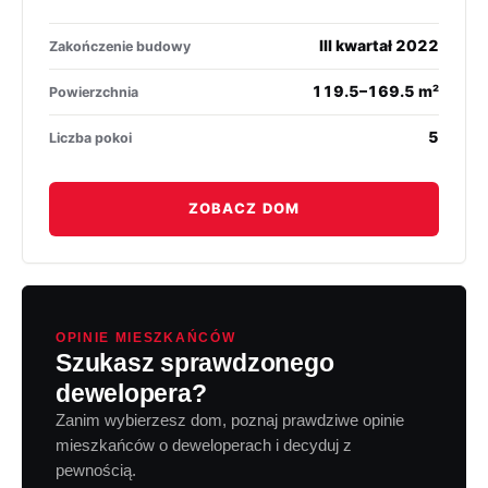
III kwartał 2022
Zakończenie budowy
119.5–169.5 m²
Powierzchnia
5
Liczba pokoi
ZOBACZ DOM
OPINIE MIESZKAŃCÓW
Szukasz sprawdzonego
dewelopera?
Zanim wybierzesz dom, poznaj prawdziwe opinie
mieszkańców o deweloperach i decyduj z
pewnością.