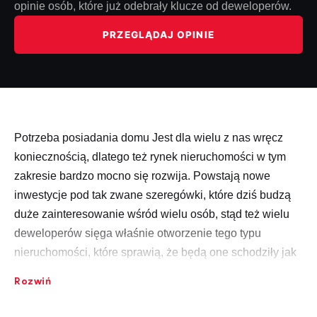
opinie osób, które już odebrały klucze od deweloperów.
PRZEGLĄDAJ OPINIE
Potrzeba posiadania domu Jest dla wielu z nas wręcz
koniecznością, dlatego też rynek nieruchomości w tym
zakresie bardzo mocno się rozwija. Powstają nowe
inwestycje pod tak zwane szeregówki, które dziś budzą
duże zainteresowanie wśród wielu osób, stąd też wielu
deweloperów sięga właśnie otworzenie tego typu
nieruchomości, które sprawią, że będą one schodziły jak
przysłowiowe świeże bułeczki. W wielu miastach
Rozwiń
powstają nowe osiedla, w których tworzone są
nowe
domy
i to właśnie one często świadczą o potrzebie