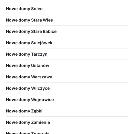
Nowe domy Solec
Nowe domy Stara Wieś
Nowe domy Stare Babice
Nowe domy Sulejówek
Nowe domy Tarczyn
Nowe domy Ustanów
Nowe domy Warszawa
Nowe domy Wilczyce
Nowe domy Wojnowice
Nowe domy Ząbki
Nowe domy Zamienie
Nowe domy Zgorzała