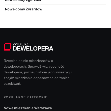
Nowe domy Żyrardów
Rzetelne opinie mieszkańców o
deweloperach. Sprawdź wiarygodność
dewelopera, poznaj historię jego inwestycji i
znajdź mieszkanie dopasowane do twoich
oczekiwań.
POPULARNE KATEGORIE
Nowe mieszkania Warszawa