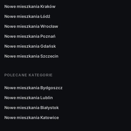
Nowe mieszkania Kraków
Nowe mieszkania Łódź
Nowe mieszkania Wrocław
Nowe mieszkania Poznań
Nowe mieszkania Gdańsk
Nowe mieszkania Szczecin
POLECANE KATEGORIE
Nowe mieszkania Bydgoszcz
Nowe mieszkania Lublin
Nowe mieszkania Białystok
Nowe mieszkania Katowice