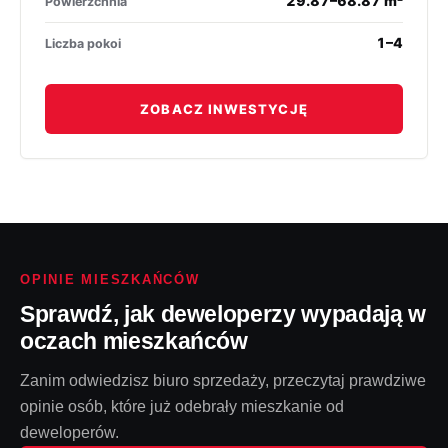
29.87–68.87 m²
Powierzchnia
1–4
Liczba pokoi
ZOBACZ INWESTYCJĘ
OPINIE MIESZKAŃCÓW
Sprawdź, jak deweloperzy wypadają w
oczach mieszkańców
Zanim odwiedzisz biuro sprzedaży, przeczytaj prawdziwe
opinie osób, które już odebrały mieszkanie od
deweloperów.