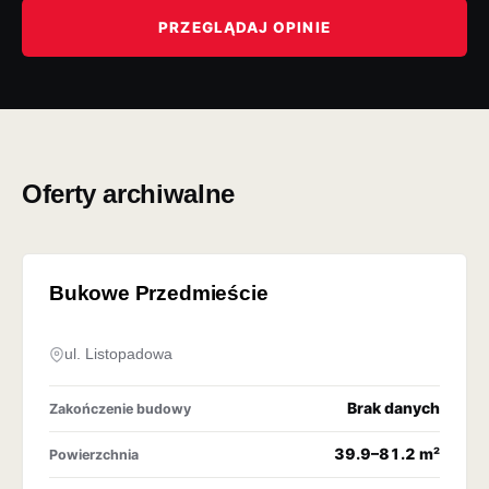
PRZEGLĄDAJ OPINIE
Oferty archiwalne
OFERTA ARCHIWALNA
Bukowe Przedmieście
ul. Listopadowa
Brak danych
Zakończenie budowy
39.9–81.2 m²
Powierzchnia