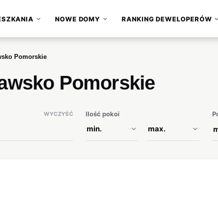
ESZKANIA
NOWE DOMY
RANKING DEWELOPERÓW
▾
▾
wsko Pomorskie
rawsko Pomorskie
Ilość pokoi
P
WYCZYŚĆ