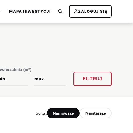
MAPA INWESTYCJI
ZALOGUJ SIĘ
owierzchnia (m²)
FILTRUJ
Najnowsze
Najstarsze
Sortuj: