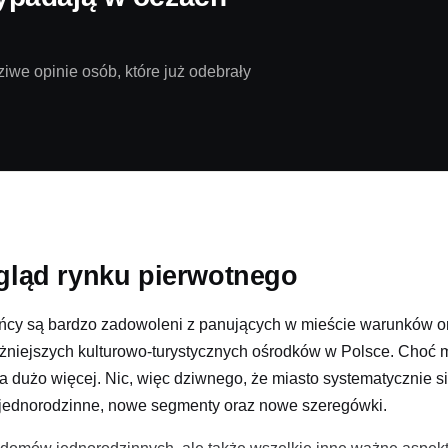
iwe opinie osób, które już odebrały
gląd rynku pierwotnego
kańcy są bardzo zadowoleni z panujących w mieście warunków or
ważniejszych kulturowo-turystycznych ośrodków w Polsce. Choć m
a dużo więcej. Nic, więc dziwnego, że miasto systematycznie si
y jednorodzinne, nowe segmenty oraz nowe szeregówki.