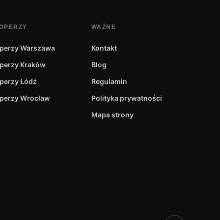
OPERZY
WAŻNE
ują się poza nim. Toruń szczyci się, bowiem
pokojem okolicy sprawia, że jest to świetne
perzy Warszawa
Kontakt
zinny w Toruniu można spodziewać się także
perzy Kraków
Blog
perzy Łódź
Regulamin
perzy Wrocław
Polityka prywatności
Mapa strony