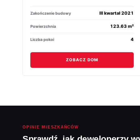
III kwartał 2021
Zakończenie budowy
123.63 m²
Powierzchnia
4
Liczba pokoi
ZOBACZ DOM
OPINIE MIESZKAŃCÓW
Sprawdź, jak deweloperzy w