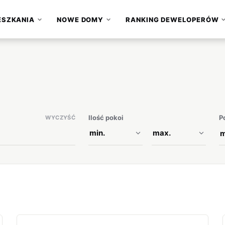
ESZKANIA
NOWE DOMY
RANKING DEWELOPERÓW
▾
▾
Ilość pokoi
P
WYCZYŚĆ