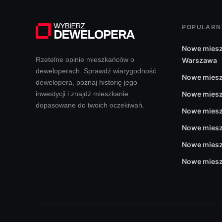
wprowadzanie bardzo komfortowych rozwiązań, taki
POPULARN
Nowe domy szeregowe w Toruniu to nie tylko duży ko
przepięknymi terenami zielonymi. Otoczenie terenów
Nowe miesz
Rzetelne opinie mieszkańców o
Warszawa
miejsce na rodzinne spacery, bieganie, czy inne d
deweloperach. Sprawdź wiarygodność
szybkiego dostępu do placówek edukacyjnych, usług,
Nowe miesz
dewelopera, poznaj historię jego
inwestycji i znajdź mieszkanie
Nowe miesz
dopasowane do twoich oczekiwań.
Nowe miesz
Nowe miesz
Nowe miesz
Nowe miesz