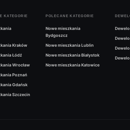
ch jak ogrzewanie podłogowe.
E KATEGORIE
POLECANE KATEGORIE
DEWEL
mfort wewnątrz budynku. Dla wielu osób największe atuty znajd
 zielonych połączonych z dużym bezpieczeństwem i względnym s
kania
Nowe mieszkania
Dewelo
Bydgoszcz
owolne aktywności na świeżym powietrzu. Kupując dom jednorod
Dewelo
 restauracji, czy punktów medycznych.
kania Kraków
Nowe mieszkania Lublin
Dewelo
kania Łódź
Nowe mieszkania Białystok
Dewelo
kania Wrocław
Nowe mieszkania Katowice
kania Poznań
kania Gdańsk
kania Szczecin