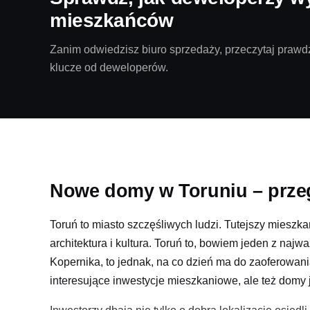
mieszkańców
Zanim odwiedzisz biuro sprzedaży, przeczytaj prawdz
klucze od deweloperów.
Nowe domy w Toruniu – prze
Toruń to miasto szczęśliwych ludzi. Tutejszy miesz
architektura i kultura. Toruń to, bowiem jeden z naj
Kopernika, to jednak, na co dzień ma do zaoferowani
interesujące inwestycje mieszkaniowe, ale też dom