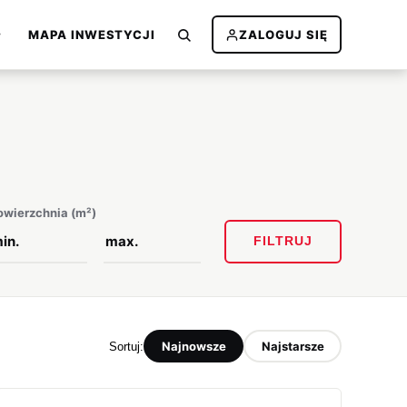
MAPA INWESTYCJI
ZALOGUJ SIĘ
owierzchnia (m²)
FILTRUJ
Najnowsze
Najstarsze
Sortuj: