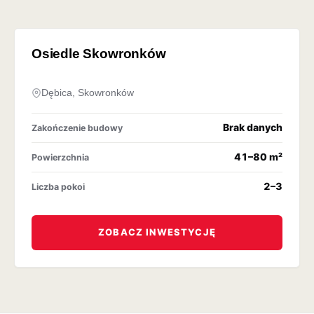
OFERTA ARCHIWALNA
Osiedle Skowronków
Dębica, Skowronków
Brak danych
Zakończenie budowy
41–80 m²
Powierzchnia
2–3
Liczba pokoi
ZOBACZ INWESTYCJĘ