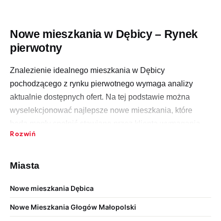
Nowe mieszkania w Dębicy – Rynek
pierwotny
Znalezienie idealnego mieszkania w Dębicy
pochodzącego z rynku pierwotnego wymaga analizy
aktualnie dostępnych ofert. Na tej podstawie można
wyselekcjonować najlepsze nowe mieszkania, które
będą mogły spełnić stawiane przez klienta wymagania.
Rozwiń
Czym warto kierować się przy poszukiwaniu mieszkania
od dewelopera w Dębicy? Jak wybrać najlepszego
dewelopera?
Miasta
Nowe mieszkania Dębica
Rynek pierwotny w Dębicy – rośnie
Nowe Mieszkania Głogów Małopolski
liczba inwestycji