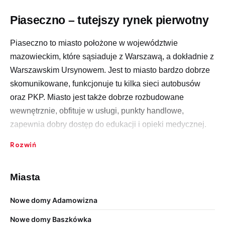
Piaseczno – tutejszy rynek pierwotny
Piaseczno to miasto położone w województwie
mazowieckim, które sąsiaduje z Warszawą, a dokładnie z
Warszawskim Ursynowem. Jest to miasto bardzo dobrze
skomunikowane, funkcjonuje tu kilka sieci autobusów
oraz PKP. Miasto jest także dobrze rozbudowane
wewnętrznie, obfituje w usługi, punkty handlowe,
zapewnia dobry dostęp do edukacji i opieki medycznej.
Wszystko to sprawia, że bardzo szybko się rozwija, a
Rozwiń
mieszkańców stale przybywa. Dlatego też rynek
pierwotny jest tu bardzo bogaty.
Miasta
Oczywiściej najbardziej na rozwój rynku pierwotnego
wpływa tu lokalizacja Piaseczna i bliskie położenie w
Nowe domy Adamowizna
stosunku do Warszawy. Linie autobusowe w tym mieście
Nowe domy Baszkówka