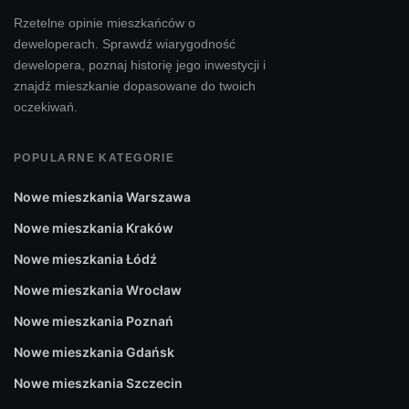
Piasecznie będzie odpowiednia dla wszystkich. Czasem
Rzetelne opinie mieszkańców o
nawet z pozoru dobrze położone osiedla w praktyce
deweloperach. Sprawdź wiarygodność
okazują się zlokalizowane w mało sprzyjającej okolicy.
dewelopera, poznaj historię jego inwestycji i
Warto pamiętać o tym, że chociaż w mieście tym
znajdź mieszkanie dopasowane do twoich
oczekiwań.
funkcjonują linie autobusowe do Warszawy, to jednak
dojazd do stolicy w godzinach szczytu może zająć dużo
POPULARNE KATEGORIE
miejsca. Podobnie w przypadku poruszania się autem.
Warto, więc zweryfikować jak przedstawia się sytuacja na
Nowe mieszkania Warszawa
trasie w szczytowych godzinach.
Nowe mieszkania Kraków
Nowe mieszkania Łódź
Nowe mieszkania Wrocław
Nowe mieszkania Poznań
Nowe mieszkania Gdańsk
Nowe mieszkania Szczecin