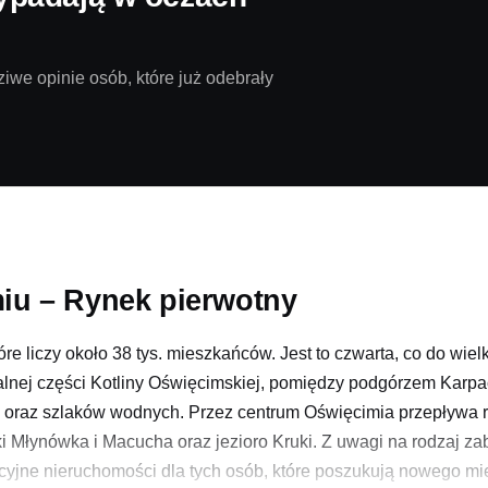
iwe opinie osób, które już odebrały
iu – Rynek pierwotny
e liczy około 38 tys. mieszkańców. Jest to czwarta, co do wiel
lnej części Kotliny Oświęcimskiej, pomiędzy podgórzem Karpa
 oraz szlaków wodnych. Przez centrum Oświęcimia przepływa rze
oki Młynówka i Macucha oraz jezioro Kruki. Z uwagi na rodzaj 
kcyjne nieruchomości dla tych osób, które poszukują nowego 