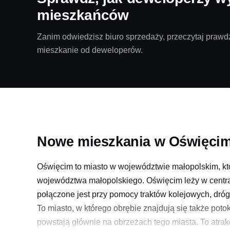
mieszkańców
Zanim odwiedzisz biuro sprzedaży, przeczytaj prawdz
mieszkanie od deweloperów.
Nowe mieszkania w Oświęcim
Oświęcim to miasto w województwie małopolskim, któr
województwa małopolskiego. Oświęcim leży w centra
połączone jest przy pomocy traktów kolejowych, dróg
To miasto, w którego obrębie znajdują się także pot
powstają głównie na obrzeżach tego miasta. To atra