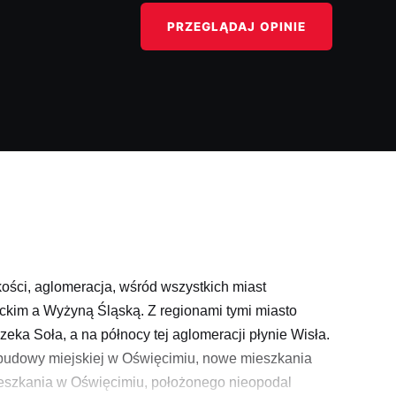
PRZEGLĄDAJ OPINIE
kości, aglomeracja, wśród wszystkich miast
ckim a Wyżyną Śląską. Z regionami tymi miasto
ka Soła, a na północy tej aglomeracji płynie Wisła.
zabudowy miejskiej w Oświęcimiu, nowe mieszkania
mieszkania w Oświęcimiu, położonego nieopodal