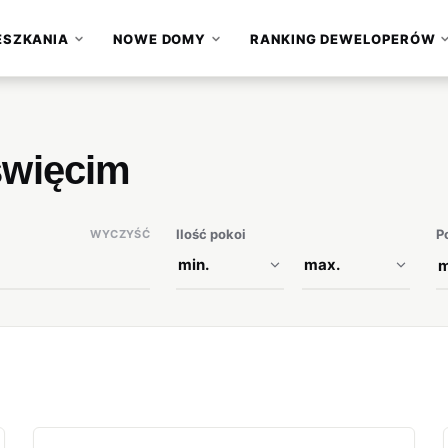
ESZKANIA
NOWE DOMY
RANKING DEWELOPERÓW
▾
▾
święcim
Ilość pokoi
P
WYCZYŚĆ