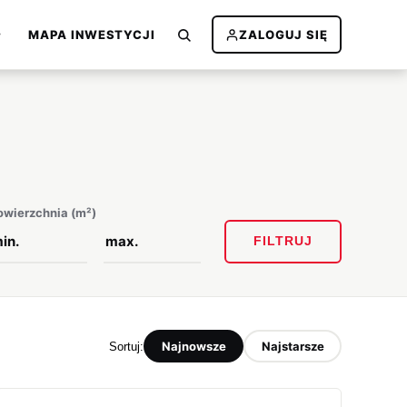
MAPA INWESTYCJI
ZALOGUJ SIĘ
owierzchnia (m²)
FILTRUJ
Najnowsze
Najstarsze
Sortuj: