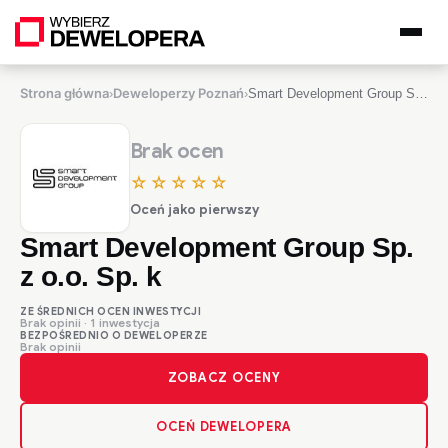
Strona główna
Deweloperzy Poznań
›
›
Smart Development Group Sp. z o.o. Sp. k
Brak ocen
☆☆☆☆☆
Oceń jako pierwszy
Smart Development Group Sp.
z o.o. Sp. k
ZE ŚREDNICH OCEN INWESTYCJI
Brak opinii · 1 inwestycja
BEZPOŚREDNIO O DEWELOPERZE
Brak opinii
ZOBACZ OCENY
OCEŃ DEWELOPERA