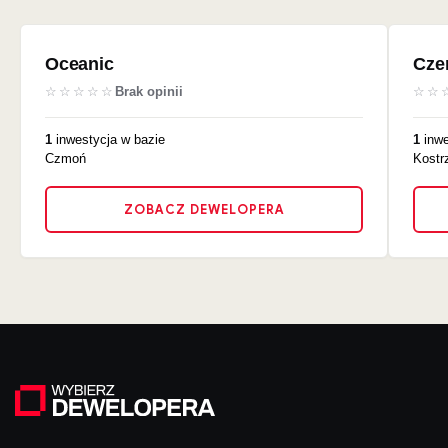
Oceanic
Cze
☆☆☆☆☆
Brak opinii
☆☆
1
inwestycja w bazie
1
inwe
Czmoń
Kostr
ZOBACZ DEWELOPERA