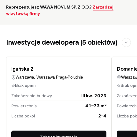
Reprezentujesz WAWA NOVUM SP. Z O.O.?
Zarządzaj
wizytówką firmy
Inwestycje dewelopera
(5 obiektów)
Igańska 2
Domanie
Warszawa, Warszawa Praga-Południe
Warszaw
☆
☆
Brak opinii
Brak opi
III kw. 2023
Zakończenie budowy
Zakończe
41–73 m²
Powierzchnia
Powierzch
2–4
Liczba pokoi
Liczba pok
Zobacz inwestycję