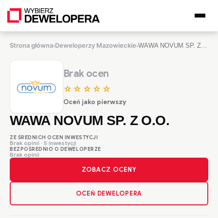
Strona główna
Deweloperzy Mazowieckie
›
›
WAWA NOVUM SP. Z O.O.
Brak ocen
☆☆☆☆☆
Oceń jako pierwszy
WAWA NOVUM SP. Z O.O.
ZE ŚREDNICH OCEN INWESTYCJI
Brak opinii · 5 inwestycji
BEZPOŚREDNIO O DEWELOPERZE
Brak opinii
ZOBACZ OCENY
OCEŃ DEWELOPERA