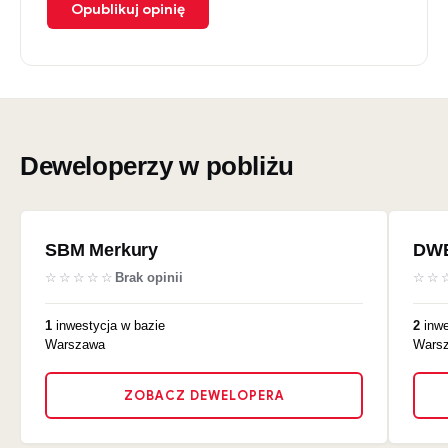
Opublikuj opinię
Deweloperzy w pobliżu
SBM Merkury
DWE
☆☆☆☆☆
Brak opinii
☆☆
1
inwestycja w bazie
2
inwe
Warszawa
Wars
ZOBACZ DEWELOPERA