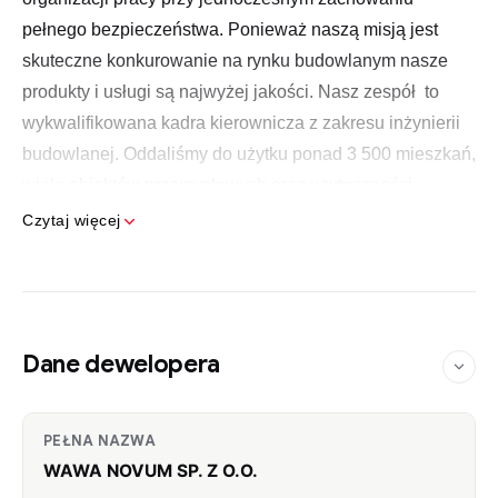
pełnego bezpieczeństwa. Ponieważ naszą misją jest
skuteczne konkurowanie na rynku budowlanym nasze
produkty i usługi są najwyżej jakości. Nasz zespół to
wykwalifikowana kadra kierownicza z zakresu inżynierii
budowlanej. Oddaliśmy do użytku ponad 3 500 mieszkań,
wiele obiektów przemysłowych oraz użyteczności
publicznej. Wszystkie nasze inwestycje prowadzone są w
Czytaj więcej
charakterze inwestora jak i generalnego wykonawstwa.
Działalność developerska
Dla Nas działalność deweloperska to nie tylko realizacja
Dane dewelopera
budowy i sprzedaż, to również stała analiza rynku
nieruchomości by nasze produkty były dostosowane do
PEŁNA NAZWA
potrzeb klienta i obowiązujących trendów. Realizujemy
WAWA NOVUM SP. Z O.O.
cały proces deweloperski, poprzez pozyskanie gruntu,