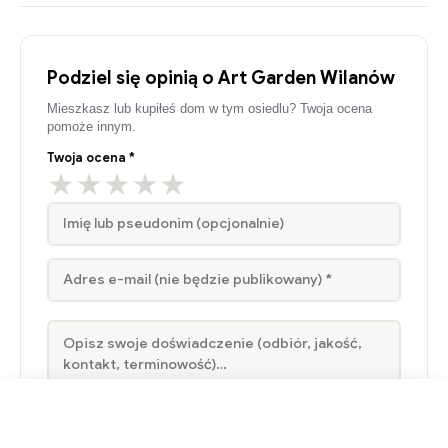
Podziel się opinią o Art Garden Wilanów
Mieszkasz lub kupiłeś dom w tym osiedlu? Twoja ocena
pomoże innym.
Twoja ocena *
★
★
★
★
★
Zapytaj o ofertę
Zdjęcia (opcjonalnie, maks. 5)