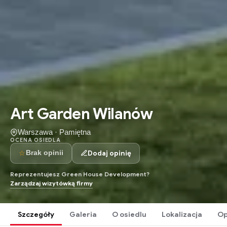
Art Garden Wilanów
Warszawa · Pamiętna
OCENA OSIEDLA
☆
Dodaj opinię
Brak opinii
Reprezentujesz Green House Development?
Zarządzaj wizytówką firmy
Szczegóły
Galeria
O osiedlu
Lokalizacja
Op