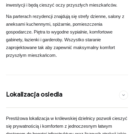
inwestycji i będą cieszyć oczy przyszłych mieszkańców.
Na parterach rezydencji znajdują się strefy dzienne, salony z
aneksami kuchennymi, spiżarnie, pomieszczenia
gospodarcze. Piętra to wygodne sypialnie, komfortowe
gabinety, łazienki i garderoby. Wszystko staranie
zaprojektowane tak aby zapewnić maksymalny komfort
przyszłym mieszkańcom.
Lokalizacja osiedla
Zobacz na mapie
Leaflet
©
OpenStreetMap
contributors
|
×
+
Art Garden Wilanów
Prestiżowa lokalizacja w królewskiej dzielnicy pozwoli cieszyć
−
się prywatnością i komfortem z jednoczesnym łatwym
dostępem do bogatej infrastruktury oraz licznych atrakcji jakie