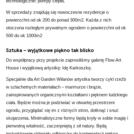
technologiczne: pompy ciepła.
W sprzedaży znajdują się nowoczesne rezydencje o
powierzchni od ok 200 do ponad 300m2. Każda z nich
otoczona rozległym prywatnym ogrodem o powierzchni od ok
500 do ok 1000m2
Sztuka – wyjątkowe piękno tak blisko
Do współpracy przy projekcie zaprosiliśmy galerię Flow Art
House i wyjątkową artystkę: Idę Karkoszkę.
Specjalnie dla Art Garden Wilanów artystka tworzy cykl rzeźb
w szlachetnych materiałach – marmurze i brązie,
zainspirowanych organicznymi kształtami i pięknem ludzkiego
ciała. Będzie można je podziwiać w otwartej przestrzeni
ogrodu, przyglądać się im z różnych stron, dotknąć i snuć
skojarzenia. Minimalistyczne formy będą kryły w sobie magię i
pierwotną witalność, zaczerpniętą z sił natury. Będą
instynktownie skłaniały odbiorców do kontemplacji piękna,