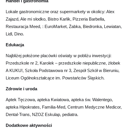
Handel i gastronomia
Lokale gastronomiczne oraz supermarkety w okolicy: Alex
Zajazd, Ale mi słodko, Bistro Karlik, Pizzeria Barbella,
Restauracja Meed, : EuroMarket, Żabka, Biedronka, Lewiatan,
Lidl, Dino.
Edukacja
Najbliżej położone placówki oświaty w pobliżu inwestycji:
Przedszkole nr 2, Karolek – przedszkole niepubliczne, żłobek
A KUKU!, Szkoła Podstawowa nr 3, Zespół Szkół w Bieruniu,
Liceum Ogólnokształcące im. Powstańców Śląskich.
Zdrowie i uroda
Aptek Tęczowa, apteka Kwiatowa, apteka św. Walentego,
apteka Hipokrates, Familia-Med, Centrum Medyczne Medicor,
Dental-Trans, NZOZ Eskulap, pediatra.
Dodatkowe aktywności