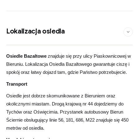
Lokalizacja osiedla
Zobacz na mapie
Leaflet
©
OpenStreetMap
contributors
|
×
+
Osiedle Bazaltowe
Osiedle Bazaltowe
znajduje się przy ulicy Piaskownicowej w
−
Bieruniu. Lokalizacja Osiedla Bazaltowego gwarantuje ciszę i
spokój oraz łatwy dojazd tam, gdzie Państwo potrzebujecie.
Transport
Osiedle jest dobrze skomunikowane z Bieruniem oraz
okolicznymi miastam. Drogą krajową nr 44 dojedziemy do
Tychów oraz Oświęcimia. Przystanek autobusowy Bierun
Ściernie obsługujący linie 56, 181, 686, M22 znajduje się 450
metrów od osiedla.