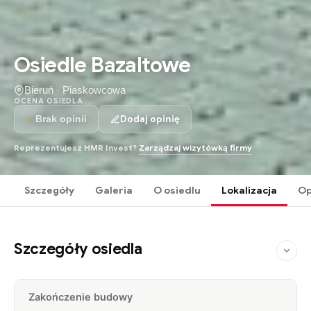
Osiedle Bazaltowe
Bieruń · Piaskowcowa
OCENA OSIEDLA
☆
Dodaj opinię
Brak opinii
Reprezentujesz HMR Invest?
Zarządzaj wizytówką firmy
Szczegóły
Galeria
O osiedlu
Lokalizacja
Op
Szczegóły osiedla
Zakończenie budowy