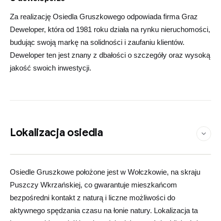
Za realizację Osiedla Gruszkowego odpowiada firma Graz
Deweloper, która od 1981 roku działa na rynku nieruchomości,
budując swoją markę na solidności i zaufaniu klientów.
Deweloper ten jest znany z dbałości o szczegóły oraz wysoką
jakość swoich inwestycji.
Lokalizacja osiedla
Zobacz na mapie
Leaflet
©
OpenStreetMap
contributors
|
×
+
Osiedle Gruszkowe
Osiedle Gruszkowe położone jest w Wołczkowie, na skraju
−
Puszczy Wkrzańskiej, co gwarantuje mieszkańcom
bezpośredni kontakt z naturą i liczne możliwości do
aktywnego spędzania czasu na łonie natury. Lokalizacja ta