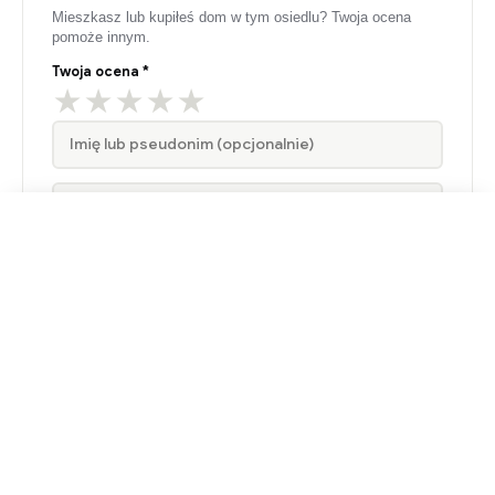
Mieszkasz lub kupiłeś dom w tym osiedlu? Twoja ocena
pomoże innym.
Twoja ocena *
★
★
★
★
★
Zapytaj o ofertę
Zdjęcia (opcjonalnie, maks. 5)
Dodaj