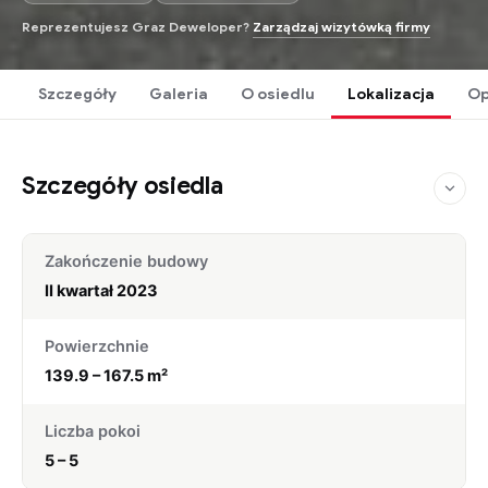
Reprezentujesz Graz Deweloper?
Zarządzaj wizytówką firmy
Szczegóły
Galeria
O osiedlu
Lokalizacja
Op
Szczegóły osiedla
Zakończenie budowy
II kwartał 2023
Powierzchnie
139.9 – 167.5 m²
Liczba pokoi
5 – 5