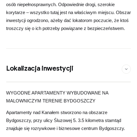
osób niepełnosprawnych. Odpowiednie drogi, szerokie
korytarze – wszystko tutaj jest na właściwym miejscu. Obszar
inwestycji ogrodzono, ażeby dać lokatorom poczucie, że ktoś
troszczy się o ich potrzeby powiązane z bezpieczeństwem.
Lokalizacja inwestycji
Zobacz na mapie
Leaflet
©
OpenStreetMap
contributors
|
×
+
Apartamenty nad Kanałem
WYGODNE APARTAMENTY WYBUDOWANE NA
−
MALOWNICZYM TERENIE BYDGOSZCZY
Apartamenty nad Kanałem stworzono na obszarze
Bydgoszczy, przy ulicy Śluzowej 5. 3.5 kilometra stamtąd
znajduje się rozrywkowe i biznesowe centrum Bydgoszczy.