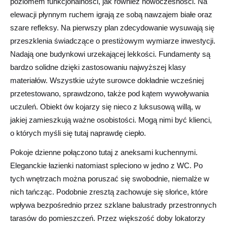
poziomem funkcjonalności, jak również nowoczesności. Na
elewacji płynnym ruchem igrają ze sobą nawzajem białe oraz
szare refleksy. Na pierwszy plan zdecydowanie wysuwają się
przeszklenia świadczące o prestiżowym wymiarze inwestycji.
Nadają one budynkowi urzekającej lekkości. Fundamenty są
bardzo solidne dzięki zastosowaniu najwyższej klasy
materiałów. Wszystkie użyte surowce dokładnie wcześniej
przetestowano, sprawdzono, także pod kątem wywoływania
uczuleń. Obiekt ów kojarzy się nieco z luksusową willą, w
jakiej zamieszkują ważne osobistości. Mogą nimi być klienci,
o których myśli się tutaj naprawdę ciepło.
Pokoje dzienne połączono tutaj z aneksami kuchennymi.
Eleganckie łazienki natomiast spleciono w jedno z WC. Po
tych wnętrzach można poruszać się swobodnie, niemalże w
nich tańcząc. Podobnie zresztą zachowuje się słońce, które
wpływa bezpośrednio przez szklane balustrady przestronnych
tarasów do pomieszczeń. Przez większość doby lokatorzy