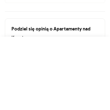
Podziel się opinią o Apartamenty nad
Kanałem
Mieszkasz lub kupiłeś mieszkanie w tej inwestycji? Twoja
Zapytaj o ofertę
ocena pomoże innym.
Twoja ocena *
★
★
★
★
★