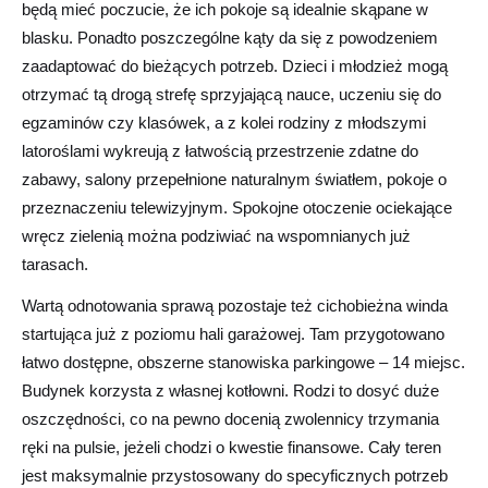
będą mieć poczucie, że ich pokoje są idealnie skąpane w
blasku. Ponadto poszczególne kąty da się z powodzeniem
zaadaptować do bieżących potrzeb. Dzieci i młodzież mogą
otrzymać tą drogą strefę sprzyjającą nauce, uczeniu się do
egzaminów czy klasówek, a z kolei rodziny z młodszymi
latoroślami wykreują z łatwością przestrzenie zdatne do
zabawy, salony przepełnione naturalnym światłem, pokoje o
przeznaczeniu telewizyjnym. Spokojne otoczenie ociekające
wręcz zielenią można podziwiać na wspomnianych już
tarasach.
Wartą odnotowania sprawą pozostaje też cichobieżna winda
startująca już z poziomu hali garażowej. Tam przygotowano
łatwo dostępne, obszerne stanowiska parkingowe – 14 miejsc.
Budynek korzysta z własnej kotłowni. Rodzi to dosyć duże
oszczędności, co na pewno docenią zwolennicy trzymania
ręki na pulsie, jeżeli chodzi o kwestie finansowe. Cały teren
jest maksymalnie przystosowany do specyficznych potrzeb