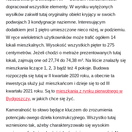
dopracował wszystkie elementy. W wyniku wytężonych
wysiłków zakwitł tutaj oryginalny obiekt kryjący w swoich
podwojach 3 kondygnacje naziemne. Interesującym
dodatkiem jest 1 piętro umieszczone nieco niżej, w podziemiu.
W ręce wieloletnich użytkowników może trafić ogółem 14
lokali mieszkalnych. Wysokość wszystkich pięter to 275
centymetrów. Jeżeli chodzi o metraże prezentowanych tutaj
lokali, zajmują one od 27,74 do 74,38 m². Na liście znalazły się
mieszkania liczące 1, 2, 3 bądź też 4 pokoje. Budowa
rozpoczęła się tutaj w II kwartale 2020 roku, a obecnie ta
inwestycja służy już mieszkańcom i dzieje się to od III
kwartału 2021 roku. Są to
mieszkania z rynku pierwotnego w
Bydgoszczy
, w jakich chce się żyć.
Kameralność to słowo będące kluczem do zrozumienia
potencjału owego dzieła konstrukcyjnego. Wszystko tutaj
wzniesiono tak, ażeby charakteryzowało się wysokim