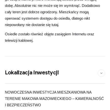
dobę. Absolutnie nic nie może się im wymknąć. Dodatkowo
cały teren jest dobrze ogrodzony. Mieszkańcy mogą
operować systemem dostępu do osiedla, dlatego nikt
niepowołany nie dostanie się tutaj.
Osiedle zostało również objęte zasięgiem Internetu oraz
telewizji kablowej.
Lokalizacja inwestycji
Zobacz na mapie
Leaflet
©
OpenStreetMap
contributors
|
×
+
Makowe Tarasy
NOWOCZESNA INWESTYCJA MIESZKANIOWA NA
−
TERENIE MAKOWA MAZOWIECKIEGO – KAMERALNOŚĆ
I BEZPIECZEŃSTWO