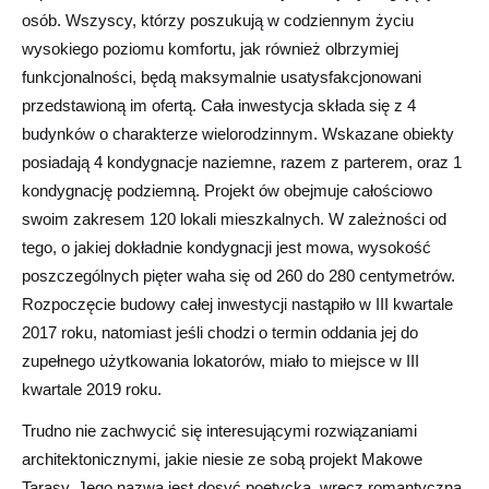
osób. Wszyscy, którzy poszukują w codziennym życiu
wysokiego poziomu komfortu, jak również olbrzymiej
funkcjonalności, będą maksymalnie usatysfakcjonowani
przedstawioną im ofertą. Cała inwestycja składa się z 4
budynków o charakterze wielorodzinnym. Wskazane obiekty
posiadają 4 kondygnacje naziemne, razem z parterem, oraz 1
kondygnację podziemną. Projekt ów obejmuje całościowo
swoim zakresem 120 lokali mieszkalnych. W zależności od
tego, o jakiej dokładnie kondygnacji jest mowa, wysokość
poszczególnych pięter waha się od 260 do 280 centymetrów.
Rozpoczęcie budowy całej inwestycji nastąpiło w III kwartale
2017 roku, natomiast jeśli chodzi o termin oddania jej do
zupełnego użytkowania lokatorów, miało to miejsce w III
kwartale 2019 roku.
Trudno nie zachwycić się interesującymi rozwiązaniami
architektonicznymi, jakie niesie ze sobą projekt Makowe
Tarasy. Jego nazwa jest dosyć poetycka, wręcz romantyczna