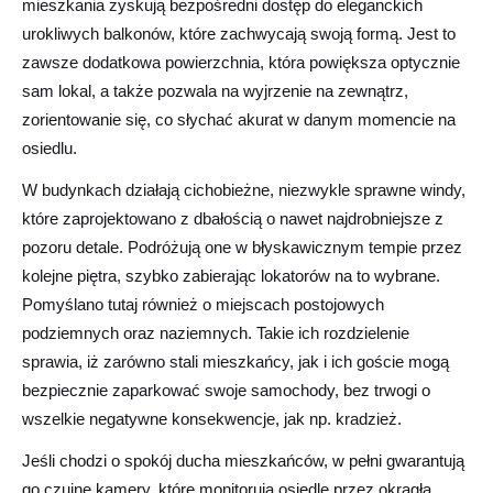
mieszkania zyskują bezpośredni dostęp do eleganckich
urokliwych balkonów, które zachwycają swoją formą. Jest to
zawsze dodatkowa powierzchnia, która powiększa optycznie
sam lokal, a także pozwala na wyjrzenie na zewnątrz,
zorientowanie się, co słychać akurat w danym momencie na
osiedlu.
W budynkach działają cichobieżne, niezwykle sprawne windy,
które zaprojektowano z dbałością o nawet najdrobniejsze z
pozoru detale. Podróżują one w błyskawicznym tempie przez
kolejne piętra, szybko zabierając lokatorów na to wybrane.
Pomyślano tutaj również o miejscach postojowych
podziemnych oraz naziemnych. Takie ich rozdzielenie
sprawia, iż zarówno stali mieszkańcy, jak i ich goście mogą
bezpiecznie zaparkować swoje samochody, bez trwogi o
wszelkie negatywne konsekwencje, jak np. kradzież.
Jeśli chodzi o spokój ducha mieszkańców, w pełni gwarantują
go czujne kamery, które monitorują osiedle przez okrągłą