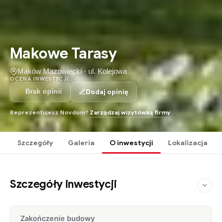
Makowe Tarasy
Maków Mazowiecki · ul. Kolejowa
OCENA INWESTYCJI
☆
Dodaj opinię
Brak opinii
Reprezentujesz Novdom?
Zarządzaj wizytówką firmy
Szczegóły
Galeria
O inwestycji
Lokalizacja
Szczegóły inwestycji
Zakończenie budowy