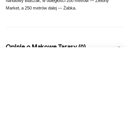
handlowy Blaszak, w odległości 200 metrów — Zielony
Market, a 250 metrów dalej — Żabka.
Opinie o Makowe Tarasy
(0)
Zapytaj o ofertę
Ta inwestycja nie ma jeszcze żadnych opinii.
Bądź pierwszą osobą, która podzieli się
oceną.
Podziel się opinią o Makowe Tarasy