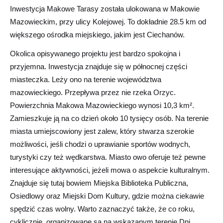
Inwestycja Makowe Tarasy została ulokowana w Makowie
Mazowieckim, przy ulicy Kolejowej. To dokładnie 28.5 km od
większego ośrodka miejskiego, jakim jest Ciechanów.
Okolica opisywanego projektu jest bardzo spokojna i
przyjemna. Inwestycja znajduje się w północnej części
miasteczka. Leży ono na terenie województwa
mazowieckiego. Przepływa przez nie rzeka Orzyc.
Powierzchnia Makowa Mazowieckiego wynosi 10,3 km².
Zamieszkuje ją na co dzień około 10 tysięcy osób. Na terenie
miasta umiejscowiony jest zalew, który stwarza szerokie
możliwości, jeśli chodzi o uprawianie sportów wodnych,
turystyki czy też wędkarstwa. Miasto owo oferuje też pewne
interesujące aktywności, jeżeli mowa o aspekcie kulturalnym.
Znajduje się tutaj bowiem Miejska Biblioteka Publiczna,
Osiedlowy oraz Miejski Dom Kultury, gdzie można ciekawie
spędzić czas wolny. Warto zaznaczyć także, że co roku,
cyklicznie, organizowane są na wskazanym terenie Dni