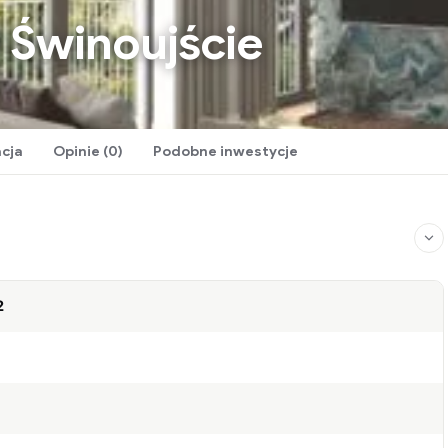
 Świnoujście
acja
Opinie (0)
Podobne inwestycje
2