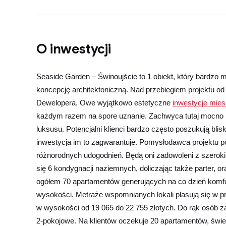
O inwestycji
Seaside Garden – Świnoujście to 1 obiekt, który bardzo 
koncepcję architektoniczną. Nad przebiegiem projektu o
Dewelopera. Owe wyjątkowo estetyczne
inwestycje mie
każdym razem na spore uznanie. Zachwyca tutaj mocno p
luksusu. Potencjalni klienci bardzo często poszukują blis
inwestycja im to zagwarantuje. Pomysłodawca projektu 
różnorodnych udogodnień. Będą oni zadowoleni z szerokie
się 6 kondygnacji naziemnych, doliczając także parter,
ogółem 70 apartamentów generujących na co dzień komf
wysokości. Metraże wspomnianych lokali plasują się w pr
w wysokości od 19 065 do 22 755 złotych. Do rąk osób zai
2-pokojowe. Na klientów oczekuje 20 apartamentów, świ