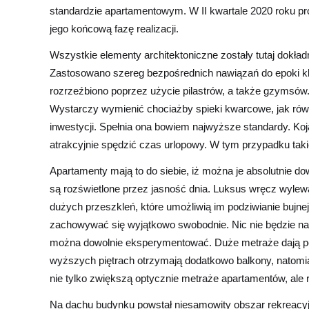
standardzie apartamentowym. W II kwartale 2020 roku pro
jego końcową fazę realizacji.
Wszystkie elementy architektoniczne zostały tutaj dokła
Zastosowano szereg bezpośrednich nawiązań do epoki kl
rozrzeźbiono poprzez użycie pilastrów, a także gzymsów.
Wystarczy wymienić chociażby spieki kwarcowe, jak równ
inwestycji. Spełnia ona bowiem najwyższe standardy. Koj
atrakcyjnie spędzić czas urlopowy. W tym przypadku tak
Apartamenty mają to do siebie, iż można je absolutnie d
są rozświetlone przez jasność dnia. Luksus wręcz wylew
dużych przeszkleń, które umożliwią im podziwianie bujnej
zachowywać się wyjątkowo swobodnie. Nic nie będzie na
można dowolnie eksperymentować. Duże metraże dają pe
wyższych piętrach otrzymają dodatkowo balkony, natomias
nie tylko zwiększą optycznie metraże apartamentów, al
Na dachu budynku powstał niesamowity obszar rekreacyj