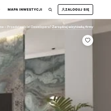
MAPA INWESTYCJI
ZALOGUJ SIĘ
me – Przedstawiciel Dewelopera?
Zarządzaj wizytówką firmy