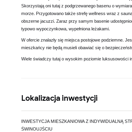
Skorzystają oni tutaj z podgrzewanego basenu o wymiar
morze. Przygotowano także strefę wellness wraz z sauną 
obszerne jacuzzi. Zaraz przy samym basenie udostępniona
typowo wypoczynkowa, wypełniona leżakami.
W ofercie znalazły się miejsca postojowe podziemne. Jest
mieszkańcy nie będą musieli obawiać się o bezpieczeń
Wiele świadczy tutaj o wysokim poziomie luksusowości in
Lokalizacja inwestycji
Zob
+
Seaside G
INWESTYCJA MIESZKANIOWA Z INDYWIDUALNĄ S
−
ŚWINOUJŚCIU