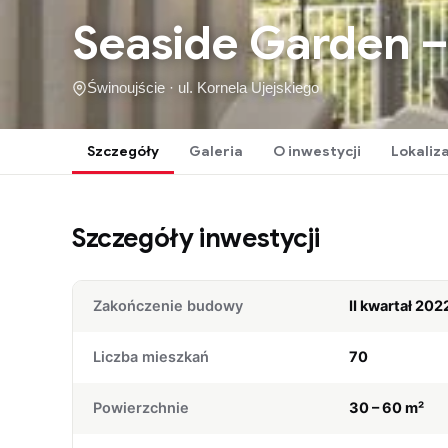
Seaside Garden –
Świnoujście · ul. Kornela Ujejskiego
Szczegóły
Galeria
O inwestycji
Lokaliz
Szczegóły inwestycji
Zakończenie budowy
II kwartał 202
Liczba mieszkań
70
Powierzchnie
30 – 60 m²