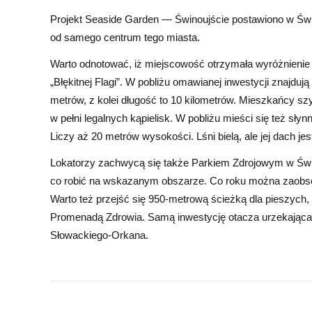
Projekt Seaside Garden — Świnoujście postawiono w Świno
od samego centrum tego miasta.
Warto odnotować, iż miejscowość otrzymała wyróżnienie z
„Błękitnej Flagi”. W pobliżu omawianej inwestycji znajduj
metrów, z kolei długość to 10 kilometrów. Mieszkańcy sz
w pełni legalnych kąpielisk. W pobliżu mieści się też sł
Liczy aż 20 metrów wysokości. Lśni bielą, ale jej dach jes
Lokatorzy zachwycą się także Parkiem Zdrojowym w Świno
co robić na wskazanym obszarze. Co roku można zaobse
Warto też przejść się 950-metrową ścieżką dla pieszych,
Promenadą Zdrowia. Samą inwestycję otacza urzekająca z
Słowackiego-Orkana.