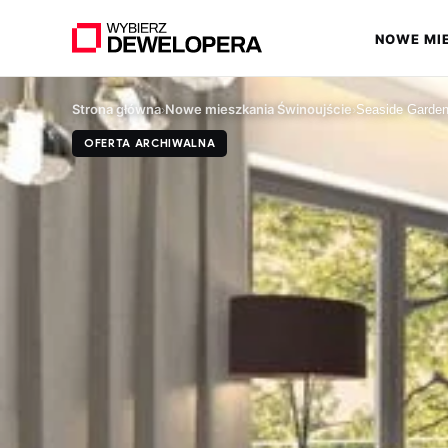
NOWE MI
▾
Strona główna
Nowe mieszkania Świnoujście
›
›
Seaside Garden
OFERTA ARCHIWALNA