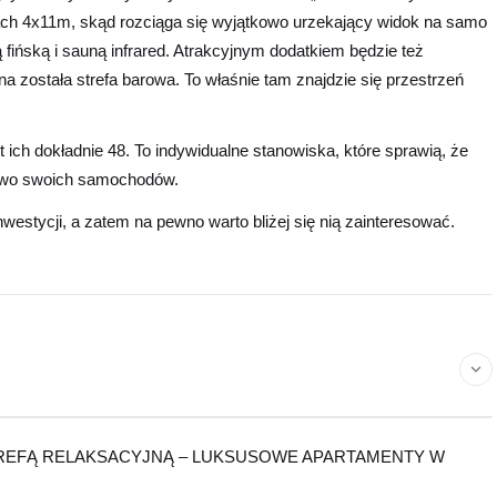
ach 4x11m, skąd rozciąga się wyjątkowo urzekający widok na samo
fińską i sauną infrared. Atrakcyjnym dodatkiem będzie też
 została strefa barowa. To właśnie tam znajdzie się przestrzeń
 ich dokładnie 48. To indywidualne stanowiska, które sprawią, że
stwo swoich samochodów.
westycji, a zatem na pewno warto bliżej się nią zainteresować.
acz na mapie
Leaflet
©
OpenStreetMap
contributors
|
×
arden – Świnoujście
TREFĄ RELAKSACYJNĄ – LUKSUSOWE APARTAMENTY W