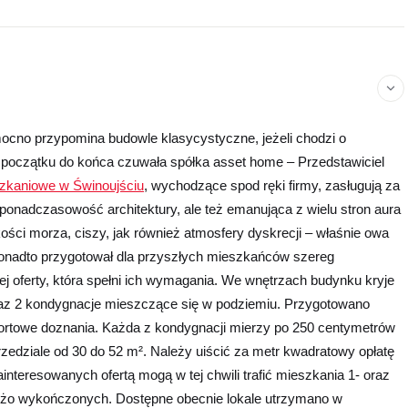
mocno przypomina budowle klasycystyczne, jeżeli chodzi o
d początku do końca czuwała spółka asset home – Przedstawiciel
szkaniowe w Świnoujściu
, wychodzące spod ręki firmy, zasługują za
onadczasowość architektury, ale też emanująca z wielu stron aura
kości morza, ciszy, jak również atmosfery dyskrecji – właśnie owa
ponadto przygotował dla przyszłych mieszkańców szereg
j oferty, która spełni ich wymagania. We wnętrzach budynku kryje
 oraz 2 kondygnacje mieszczące się w podziemiu. Przygotowano
ortowe doznania. Każda z kondygnacji mierzy po 250 centymetrów
zedziale od 30 do 52 m². Należy uiścić za metr kwadratowy opłatę
nteresowanych ofertą mogą w tej chwili trafić mieszkania 1- oraz
eżo wykończonych. Dostępne obecnie lokale utrzymano w