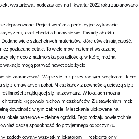
jekt wystartował, podczas gdy na II kwartał 2022 roku zaplanowano
dnie dopracowane. Projekt wyróżnia perfekcyjne wykonanie.
asycyzmu, jeżeli chodzi o budownictwo. Fasadę obiektu
 Dodano wiele szlachetnych materiałów, które uświetniają całość.
ież pozłacane detale. To wiele mówi na temat wskazanej
arzy się nieco z nadmorską posiadłością, w której można
ie wakacje mogą potrwać nawet całe życie.
owolnie zaaranżować. Wiąże się to z przestronnymi wnętrzami, które
a się z omawianych pokoi. Mieszkańcy z pewnością ucieszą się z
 roślinności znajdującej się na zewnątrz. W lokalach można
 ich terenie krępowało ruchów mieszkańców. Z ustawieniami mebli
łną dowolność w tym zakresie. Mieszkania ulokowane na
t lokale parterowe – zielone ogródki. Tego rodzaju powierzchnie
e również dadzą sposobność do przyjemnego odpoczynku.
ny zadedykowany wszystkim lokatorom – „residents only”.