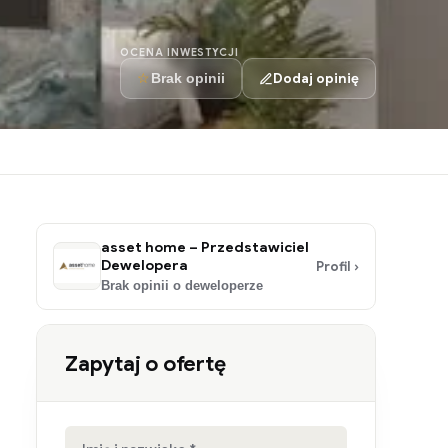
OCENA INWESTYCJI
☆
Dodaj opinię
Brak opinii
asset home – Przedstawiciel
Dewelopera
Profil ›
Brak opinii o deweloperze
Zapytaj o ofertę