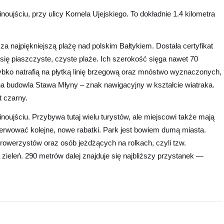
ujściu, przy ulicy Kornela Ujejskiego. To dokładnie 1.4 kilometra
a najpiękniejszą plażę nad polskim Bałtykiem. Dostała certyfikat
ą się piaszczyste, czyste plaże. Ich szerokość sięga nawet 70
ybko natrafią na płytką linię brzegową oraz mnóstwo wyznaczonych,
ynna budowla Stawa Młyny – znak nawigacyjny w kształcie wiatraka.
t czarny.
ujściu. Przybywa tutaj wielu turystów, ale miejscowi także mają
rwować kolejne, nowe rabatki. Park jest bowiem dumą miasta.
 rowerzystów oraz osób jeżdżących na rolkach, czyli tzw.
ieleń. 290 metrów dalej znajduje się najbliższy przystanek —