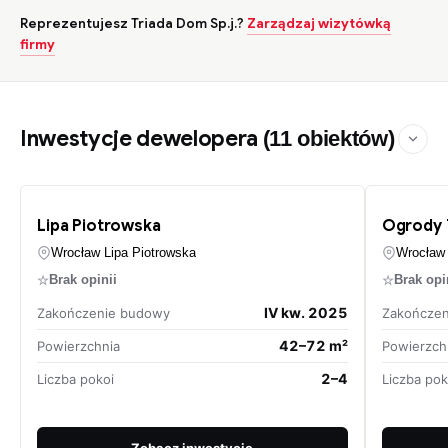
Reprezentujesz Triada Dom Sp.j.?
Zarządzaj wizytówką
firmy
Inwestycje dewelopera
(11 obiektów)
Lipa Piotrowska
Ogrody 
Wrocław Lipa Piotrowska
Wrocław 
☆
☆
Brak opinii
Brak opi
IV kw. 2025
Zakończenie budowy
Zakończe
42–72 m²
Powierzchnia
Powierzch
2–4
Liczba pokoi
Liczba pok
Zobacz inwestycję