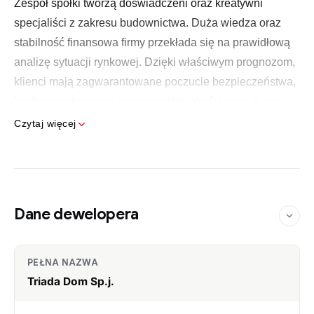
Zespół spółki tworzą doświadczeni oraz kreatywni
specjaliści z zakresu budownictwa. Duża wiedza oraz
stabilność finansowa firmy przekłada się na prawidłową
analizę sytuacji rynkowej. Dzięki właściwym prognozom,
klienci mają zagwarantowane poczucie bezpieczeństwa,
konkurencyjne ceny oraz wysokiej jakości inwestycje.
Czytaj więcej
Najważniejszymi cechami
dewelopera z Wrocławia
są
terminowość i solidność. Te dewizy budują markę Spółki i
przyczyniają się do wzrostu zainteresowania ich
projektami. Najwyższej jakości obsługa klientów,
Dane dewelopera
zapewnienie im solidnego i wyróżniającego się spośród
innych budownictwa zaowocowało tysiącami
zadowolonych klientów. Triada Dom może poszczycić się
PEŁNA NAZWA
mianem wiarygodnego oraz całkowicie transparentnego
Triada Dom Sp.j.
przedsiębiorstwa.