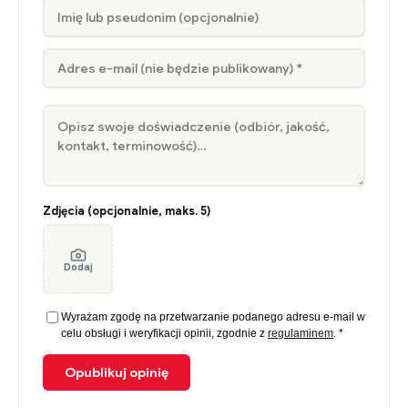
Praca specjalistów została wielokrotnie nagrodzona
prestiżowymi tytułami. Zrealizowane inwestycje zostały
dostrzeżone przez środowiska branżowe i wielokrotnie
wyróżniane. Triada Dom uzyskała Brązowy Certyfikat
wiarygodności i rzetelności przyznawany przez
Wrocławską Izbę Gospodarczą. W 2012 roku spółka
otrzymała już Srebrny Certyfikatu, a rok później otrzymała
potwierdzenie przynależności do elitarnego klubu Gazel
Zdjęcia (opcjonalnie, maks. 5)
Biznesu – grupy najdynamiczniej rozwijającej się firmy.
Dodaj
Wyrażam zgodę na przetwarzanie podanego adresu e-mail w
celu obsługi i weryfikacji opinii, zgodnie z
regulaminem
. *
Opublikuj opinię