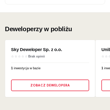
Deweloperzy w pobliżu
Sky Deweloper Sp. z o.o.
Unib
☆☆☆☆☆
Brak opinii
☆☆
1
inwestycja w bazie
1
inwe
ZOBACZ DEWELOPERA