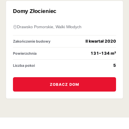
OFERTA ARCHIWALNA
Domy Złocieniec
Drawsko Pomorskie, Walki Młodych
II kwartał 2020
Zakończenie budowy
131–134 m²
Powierzchnia
5
Liczba pokoi
ZOBACZ DOM