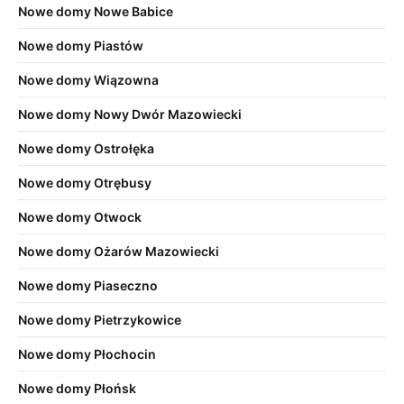
Nowe domy Nowe Babice
Nowe domy Piastów
Nowe domy Wiązowna
Nowe domy Nowy Dwór Mazowiecki
Nowe domy Ostrołęka
Nowe domy Otrębusy
Nowe domy Otwock
Nowe domy Ożarów Mazowiecki
Nowe domy Piaseczno
Nowe domy Pietrzykowice
Nowe domy Płochocin
Nowe domy Płońsk