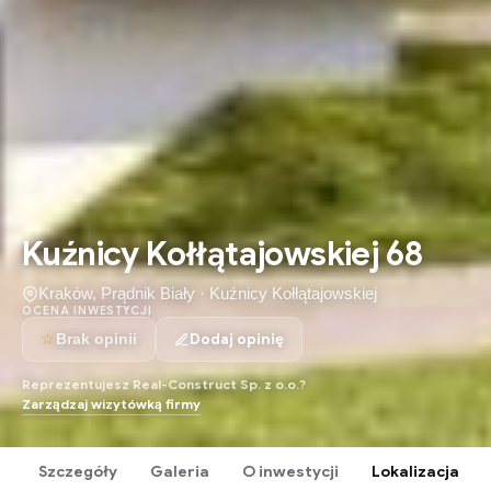
Kuźnicy Kołłątajowskiej 68
Kraków, Prądnik Biały · Kuźnicy Kołłątajowskiej
OCENA INWESTYCJI
☆
Dodaj opinię
Brak opinii
Reprezentujesz Real-Construct Sp. z o.o.?
Zarządzaj wizytówką firmy
Szczegóły
Galeria
O inwestycji
Lokalizacja