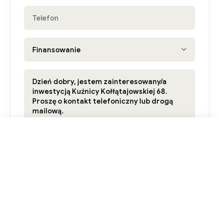
Zapytaj o ofertę
Wysyłając formularz akceptujesz
regulamin
.
Twoje dane osobowe są zarządzane przez Neutrino sp. z
o.o. - uzyskaj
więcej informacji na temat ich przetwarzania
.
Wybierając kredyt, Twoje dane kontaktowe zostaną
przekazane do NOTUS Finanse S.A.
Zobacz więcej »