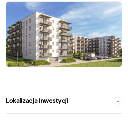
Lokalizacja inwestycji
Zobacz na mapie
Leaflet
©
OpenStreetMap
contributors
|
×
+
Kuźnicy Kołłątajowskiej 68