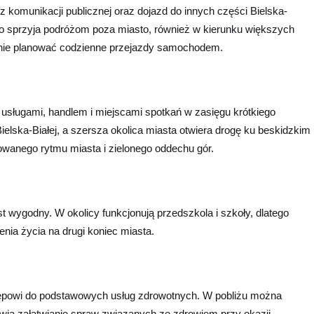
e z komunikacji publicznej oraz dojazd do innych części Bielska-
 co sprzyja podróżom poza miasto, również w kierunku większych
awnie planować codzienne przejazdy samochodem.
z usługami, handlem i miejscami spotkań w zasięgu krótkiego
elska-Białej, a szersza okolica miasta otwiera drogę ku beskidzkim
owanego rytmu miasta i zielonego oddechu gór.
t wygodny. W okolicy funkcjonują przedszkola i szkoły, dlatego
nia życia na drugi koniec miasta.
stępowi do podstawowych usług zdrowotnych. W pobliżu można
twia załatwianie spraw związanych ze zdrowiem przy okazji