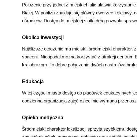
Położenie przy jednej z miejskich ulic ułatwia korzystani
Białej. W pobliżu znajduje się główny dworzec kolejowy,
ośrodków. Dostęp do miejskiej siatki dróg pozwala spr
Okolica inwestycji
Najbliższe otoczenie ma miejski, śródmiejski charakter, 
spaceru. Nieopodal można korzystać z atrakcji centrum Bi
krajobrazom. To dobre połączenie dwóch nastrojów: bruk
Edukacja
W tej części miasta dostęp do placówek edukacyjnych jes
codzienna organizacja zajęć dzieci nie wymaga przenosze
Opieka medyczna
Śródmiejski charakter lokalizacji sprzyja szybkiemu do
znaleźć placówki medyczne, gabinety oraz apteki, co uła