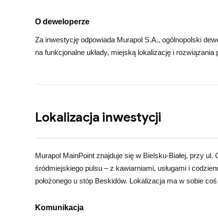
O deweloperze
Za inwestycję odpowiada Murapol S.A., ogólnopolski dew
na funkcjonalne układy, miejską lokalizację i rozwiązan
Lokalizacja inwestycji
Zob
+
Mura
Murapol MainPoint znajduje się w Bielsku-Białej, przy ul
−
śródmiejskiego pulsu – z kawiarniami, usługami i codzi
położonego u stóp Beskidów. Lokalizacja ma w sobie coś
Komunikacja