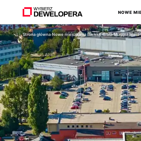
NOWE MI
▾
Strona główna
Nowe mieszkania Bielsko-Biała
›
›
Murapol MainP