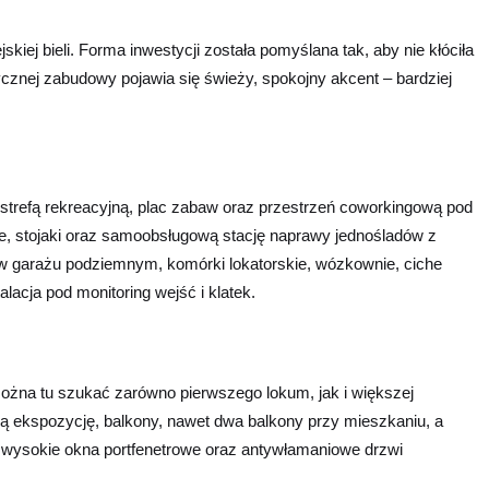
kiej bieli. Forma inwestycji została pomyślana tak, aby nie kłóciła
rycznej zabudowy pojawia się świeży, spokojny akcent – bardziej
e strefą rekreacyjną, plac zabaw oraz przestrzeń coworkingową pod
, stojaki oraz samoobsługową stację naprawy jednośladów z
 w garażu podziemnym, komórki lokatorskie, wózkownie, ciche
lacja pod monitoring wejść i klatek.
ożna tu szukać zarówno pierwszego lokum, jak i większej
nną ekspozycję, balkony, nawet dwa balkony przy mieszkaniu, a
 wysokie okna portfenetrowe oraz antywłamaniowe drzwi