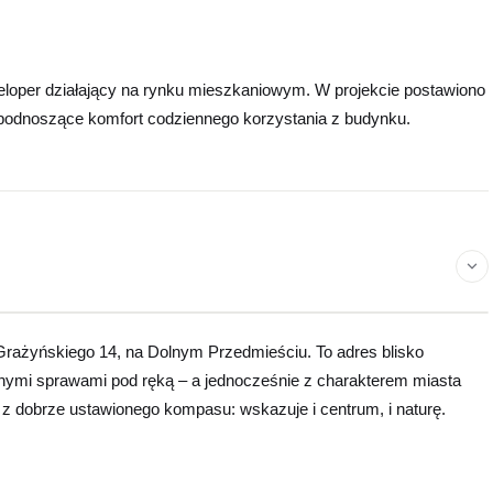
eloper działający na rynku mieszkaniowym. W projekcie postawiono
ia podnoszące komfort codziennego korzystania z budynku.
acz na mapie
Leaflet
©
OpenStreetMap
contributors
|
×
pol MainPoint
. Grażyńskiego 14, na Dolnym Przedmieściu. To adres blisko
ennymi sprawami pod ręką – a jednocześnie z charakterem miasta
 z dobrze ustawionego kompasu: wskazuje i centrum, i naturę.