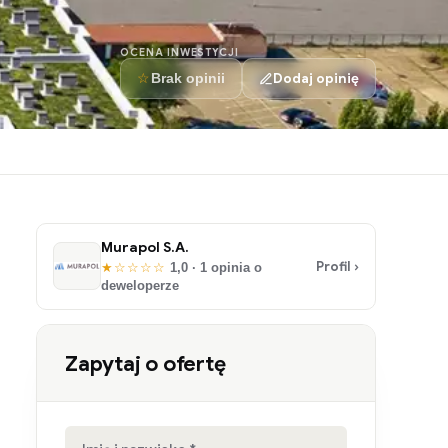
OCENA INWESTYCJI
☆
Dodaj opinię
Brak opinii
Murapol S.A.
Profil ›
★☆☆☆☆
1,0 · 1 opinia o
deweloperze
Zapytaj o ofertę