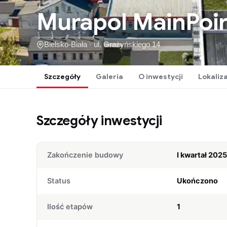
Murapol MainPoi
Bielsko-Biała · ul. Grażyńskiego 14
Szczegóły
Galeria
O inwestycji
Lokaliz
Szczegóły inwestycji
Zakończenie budowy
I kwartał 2025
Status
Ukończono
Ilość etapów
1