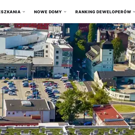
ESZKANIA
NOWE DOMY
RANKING DEWELOPERÓW
▾
▾
oint