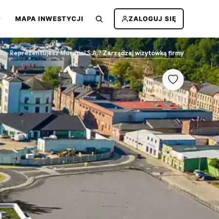
MAPA INWESTYCJI
ZALOGUJ SIĘ
Reprezentujesz Murapol S.A.?
Zarządzaj wizytówką firmy