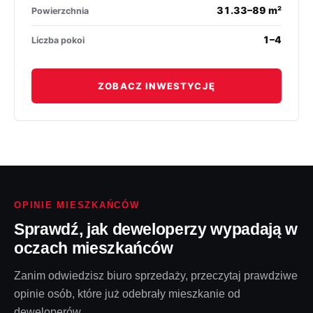
31.33–89 m²
Powierzchnia
1–4
Liczba pokoi
ZOBACZ INWESTYCJĘ
OPINIE MIESZKAŃCÓW
Sprawdź, jak deweloperzy wypadają w
oczach mieszkańców
Zanim odwiedzisz biuro sprzedaży, przeczytaj prawdziwe
opinie osób, które już odebrały mieszkanie od
deweloperów.