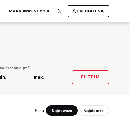
MAPA INWESTYCJI
ZALOGUJ SIĘ
owierzchnia (m²)
FILTRUJ
Najnowsze
Najstarsze
Sortuj: