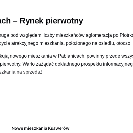
ach – Rynek pierwotny
ruga pod względem liczby mieszkańców aglomeracja po Piotrkow
bycia atrakcyjnego mieszkania, położonego na osiedlu, otoczo
kują nowego mieszkania w Pabianicach, powinny przede wszys
ek pierwotny. Warto zażądać dokładnego prospektu informacyjn
szkania na sprzedaż.
bianicach?
icach musi poprzedzić ocena sytuacji finansowej firmy dewelo
łożony w banku rachunek powierniczy typu otwartego, czy zamkn
ruchomości. Z kolei rachunek powierniczy typu zamkniętego, 
lizującej nowe inwestycje w Pabianicach, można z łatwością s
Nowe mieszkania Ksawerów