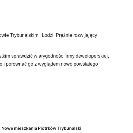
ie Trybunalskim i Łodzi. Prężnie rozwijający
tkim sprawdzić wiarygodność firmy deweloperskiej,
ego i porównać go z wyglądem nowo powstałego
perskiej oraz sposobu finansowania przez nią
iętego. Pierwszy z nich finansuje nowe mieszkania
to wpłacone kwoty, przeznaczone wyłącznie na zakup
prawdzić, dokonując porównania wcześniej
Nowe mieszkania Piotrków Trybunalski