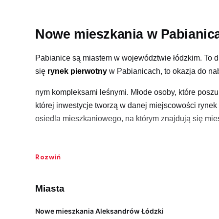
Nowe mieszkania w Pabianic
Pabianice są miastem w województwie łódzkim. To d
się
rynek pierwotny
w Pabianicach, to okazja do na
nym kompleksami leśnymi. Młode osoby, które poszu
której inwestycje tworzą w danej miejscowości ryn
osiedla mieszkaniowego, na którym znajdują się mie
Jak zweryfikować nowe inwestycje w Pa
Rozwiń
Zakup
nowego mieszkania od dewelopera
w Pabian
budowy osiedla. Należy ustalić, czy inwestor ma za
Miasta
ze środków pieniężnych potencjalnych nabywców nie
danego lokalu. Uczciwość firmy deweloperskiej, rea
Nowe mieszkania Aleksandrów Łódzki