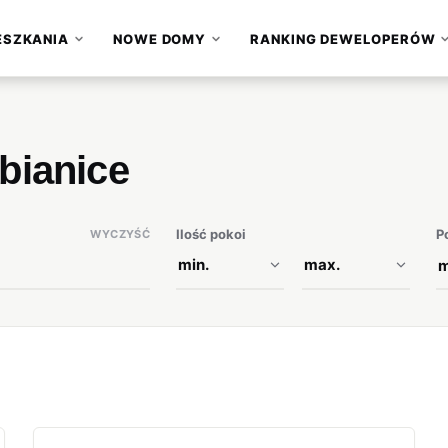
ESZKANIA
NOWE DOMY
RANKING DEWELOPERÓW
▾
▾
bianice
Ilość pokoi
P
WYCZYŚĆ