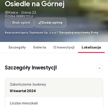
Osiedle na Górnej
Kielce · Górna 23
OCENA INWESTYCJI
☆
Dodaj opinię
Brak opinii
Reprezentujesz Toplokum Sp. z o.o.?
Zarządzaj wizytówką firmy
Szczegóły
Galeria
O inwestycji
Lokalizacja
Szczegóły inwestycji
Zakończenie budowy
III kwartał 2024
Liczba mieszkań