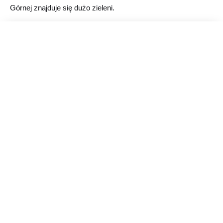
Górnej znajduje się dużo zieleni.
Zapytaj o ofertę
Opinie o Osiedle na Górnej
(0)
Ta inwestycja nie ma jeszcze żadnych opinii.
Bądź pierwszą osobą, która podzieli się
oceną.
Podziel się opinią o Osiedle na Górnej
Mieszkasz lub kupiłeś mieszkanie w tej inwestycji? Twoja