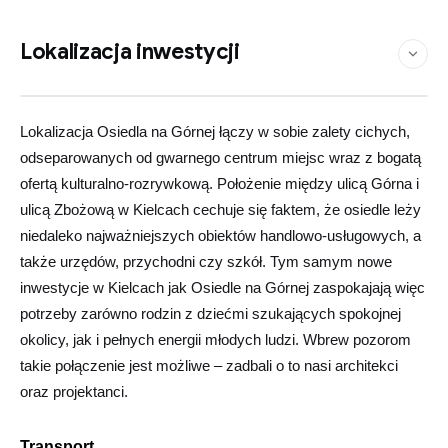
Lokalizacja inwestycji
Zobacz na mapie
Leaflet
©
OpenStreetMap
contributors
|
×
+
Osiedle na Górnej
Lokalizacja Osiedla na Górnej łączy w sobie zalety cichych,
−
odseparowanych od gwarnego centrum miejsc wraz z bogatą
ofertą kulturalno-rozrywkową. Położenie między ulicą Górna i
ulicą Zbożową w Kielcach cechuje się faktem, że osiedle leży
niedaleko najważniejszych obiektów handlowo-usługowych, a
także urzędów, przychodni czy szkół. Tym samym nowe
inwestycje w Kielcach jak Osiedle na Górnej zaspokajają więc
potrzeby zarówno rodzin z dziećmi szukających spokojnej
okolicy, jak i pełnych energii młodych ludzi. Wbrew pozorom
takie połączenie jest możliwe – zadbali o to nasi architekci
oraz projektanci.
Transport