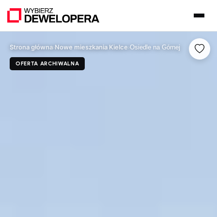
Strona główna
Nowe mieszkania Kielce
›
›
Osiedle na Górnej
OFERTA ARCHIWALNA