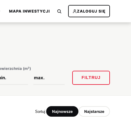
MAPA INWESTYCJI
ZALOGUJ SIĘ
owierzchnia (m²)
FILTRUJ
Najnowsze
Najstarsze
Sortuj: