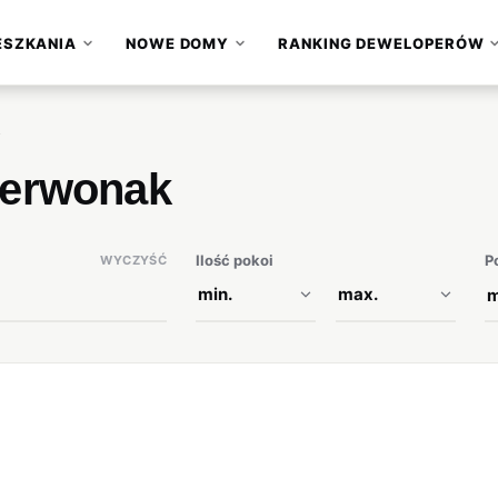
ESZKANIA
NOWE DOMY
RANKING DEWELOPERÓW
▾
▾
zerwonak
Ilość pokoi
P
WYCZYŚĆ