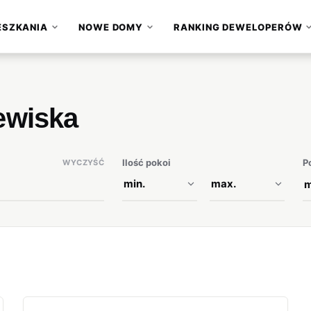
ESZKANIA
NOWE DOMY
RANKING DEWELOPERÓW
▾
▾
ewiska
Ilość pokoi
P
WYCZYŚĆ