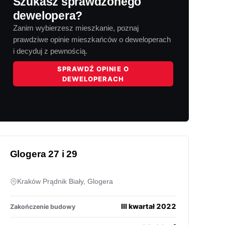
Szukasz sprawdzonego
dewelopera?
Zanim wybierzesz mieszkanie, poznaj
prawdziwe opinie mieszkańców o deweloperach
i decyduj z pewnością.
SPRAWDŹ OPINIE O
DEWELOPERACH
Glogera 27 i 29
Kraków Prądnik Biały, Glogera
III kwartał 2022
Zakończenie budowy