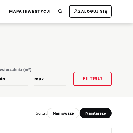
MAPA INWESTYCJI
ZALOGUJ SIĘ
owierzchnia (m²)
FILTRUJ
Najnowsze
Najstarsze
Sortuj: