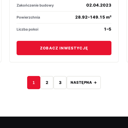
02.04.2023
Zakończenie budowy
28.92–149.15 m²
Powierzchnia
1–5
Liczba pokoi
ZOBACZ INWESTYCJĘ
2
3
1
NASTĘPNA →