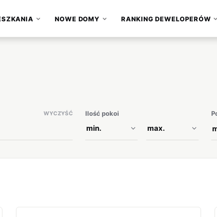
ESZKANIA
NOWE DOMY
RANKING DEWELOPERÓW
▾
▾
Ilość pokoi
P
WYCZYŚĆ