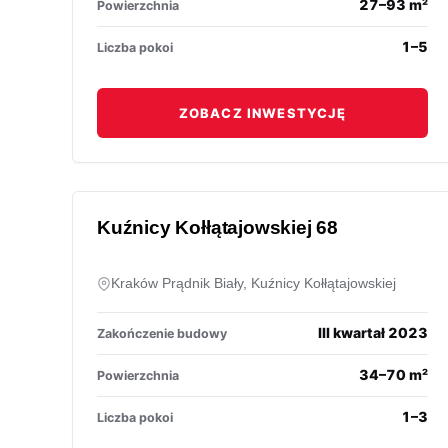
27–93 m²
Powierzchnia
1–5
Liczba pokoi
ZOBACZ INWESTYCJĘ
Kuźnicy Kołłątajowskiej 68
Kraków Prądnik Biały, Kuźnicy Kołłątajowskiej
III kwartał 2023
Zakończenie budowy
34–70 m²
Powierzchnia
1–3
Liczba pokoi