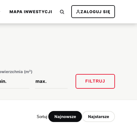
MAPA INWESTYCJI
ZALOGUJ SIĘ
owierzchnia (m²)
FILTRUJ
Najnowsze
Najstarsze
Sortuj: