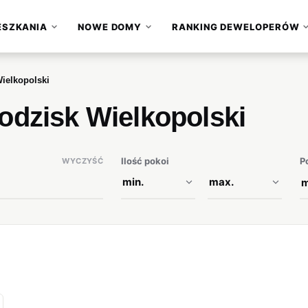
ESZKANIA
NOWE DOMY
RANKING DEWELOPERÓW
▾
▾
ielkopolski
odzisk Wielkopolski
Ilość pokoi
P
WYCZYŚĆ